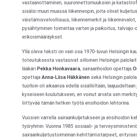
vastaanottaminen, suuronnettomuuksien ja katastrofi
sisälsi muun muassa liikenneopin, joita olivat kuljet
väistämisvelvollisuus, liikennemerkit ja liikennevalot,
pysähtyminen toimintaa varten ja paikoitus, talviajo
erikoismääräykset.
Yllä oleva teksti on vain osa 1970-luvun Helsingin ka
toteutuksesta vastasivat silloinen Helsingin palolai
lääkäri
Pekka Honkavaara
, sairaanhoidon opettaja
O
opettaja
Anna-Liisa Häkkänen
sekä Helsingin palola
tuolloin oli aikaansa edellä sisällöltään, laajuudeltaa
kyseiseen koulutukseen, en voinut arvata sen merkity
liittyvää tämän hetken työtä ensihoidon lehtorina.
Vuosien varrella sairaankuljetukseen ja ensihoidon k
työryhmin. Vuonna 1985 sosiaali- ja terveysministeri
sairaankuljetustoiminnan kehittämistarpeet, erityises