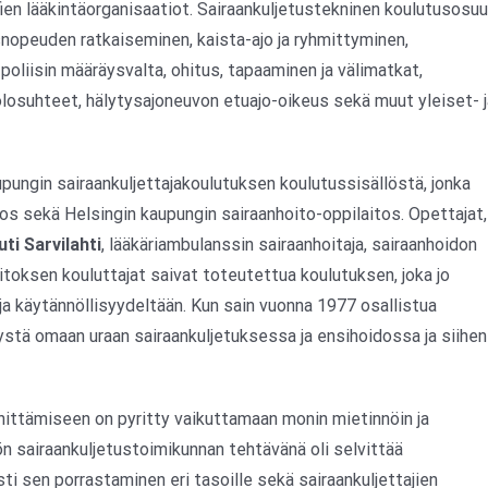
en lääkintäorganisaatiot. Sairaankuljetustekninen koulutusosu
usnopeuden ratkaiseminen, kaista-ajo ja ryhmittyminen,
 poliisin määräysvalta, ohitus, tapaaminen ja välimatkat,
-olosuhteet, hälytysajoneuvon etuajo-oikeus sekä muut yleiset- j
upungin sairaankuljettajakoulutuksen koulutussisällöstä, jonka
tos sekä Helsingin kaupungin sairaanhoito-oppilaitos. Opettajat,
uti Sarvilahti
, lääkäriambulanssin sairaanhoitaja, sairaanhoidon
itoksen kouluttajat saivat toteutettua koulutuksen, joka jo
n ja käytännöllisyydeltään. Kun sain vuonna 1977 osallistua
stä omaan uraan sairaankuljetuksessa ja ensihoidossa ja siihen
ehittämiseen on pyritty vaikuttamaan monin mietinnöin ja
ön sairaankuljetustoimikunnan tehtävänä oli selvittää
ti sen porrastaminen eri tasoille sekä sairaankuljettajien