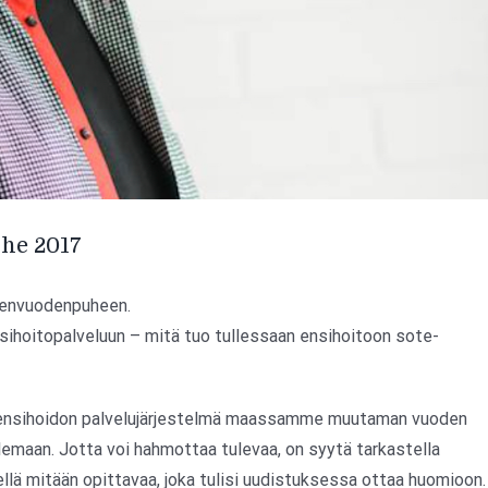
he 2017
udenvuodenpuheen.
sihoitopalveluun – mitä tuo tullessaan ensihoitoon sote-
en ensihoidon palvelujärjestelmä maassamme muutaman vuoden
lemaan. Jotta voi hahmottaa tulevaa, on syytä tarkastella
ä mitään opittavaa, joka tulisi uudistuksessa ottaa huomioon.