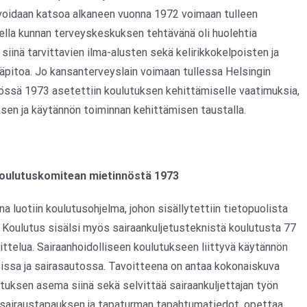
voidaan katsoa alkaneen vuonna 1972 voimaan tulleen
lla kunnan terveyskeskuksen tehtävänä oli huolehtia
siinä tarvittavien ilma-alusten sekä kelirikkokelpoisten ja
läpitoa. Jo kansanterveyslain voimaan tullessa Helsingin
össä 1973 asetettiin koulutuksen kehittämiselle vaatimuksia,
sen ja käytännön toiminnan kehittämisen taustalla.
akoulutuskomitean mietinnöstä 1973
 luotiin koulutusohjelma, johon sisällytettiin tietopuolista
 Koulutus sisälsi myös sairaankuljetusteknistä koulutusta 77
joittelua. Sairaanhoidolliseen koulutukseen liittyvä käytännön
ssissa ja sairasautossa. Tavoitteena on antaa kokonaiskuva
etuksen asema siinä sekä selvittää sairaankuljettajan työn
e sairaustapauksen ja tapaturman tapahtumatiedot, opettaa