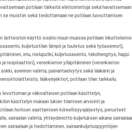
havaitsemaan potilaan tärkeitä elintoimintoja sekä havaitsemaan
n se muistiin sekä tiedottamaan ne potilaan luovuttamisen
n laitteiston käyttö sisälsi muun muassa potilaan liikuttelemi
etusasento, kuljetustilan lämpö ja tuuletus sekä työasennot),
itäminen, imu, nieluputki, kuljetusasento, tekohengitys, happi
 ja respiraattori), verenkierron ylläpitäminen (verenkierron
 sokki, asennon valinta, painantaelvytys sekä lääkärin ja
nsiirtolaitteisto, lääkeinjektiot, potilaan tilan tarkkailu.
 levottoman ja väkivaltaisen potilaan käsittelyn,
lön käsittelyn mukaan lukien tilanteen arviointi ja
ilaan hoitoon saattamisen kiireellisyysjärjestys, perusteet
le, sairaalan valinta, yhteydenotto kuljetuksen aikana sairaalaa
en sairaalaan ja tiedottaminen, sairaankuljetuspyyntöjen