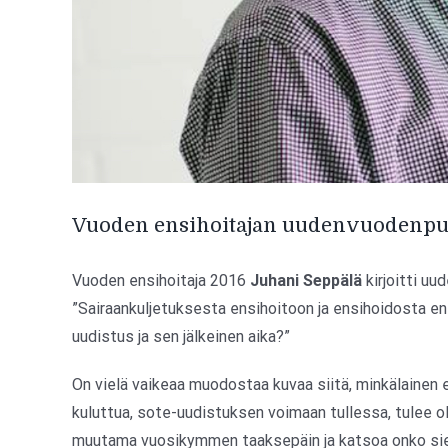
Vuoden ensihoitajan uudenvuodenpu
Vuoden ensihoitaja 2016
Juhani Seppälä
kirjoitti u
”Sairaankuljetuksesta ensihoitoon ja ensihoidosta en
uudistus ja sen jälkeinen aika?”
On vielä vaikeaa muodostaa kuvaa siitä, minkälain
kuluttua, sote-uudistuksen voimaan tullessa, tulee o
muutama vuosikymmen taaksepäin ja katsoa onko siell