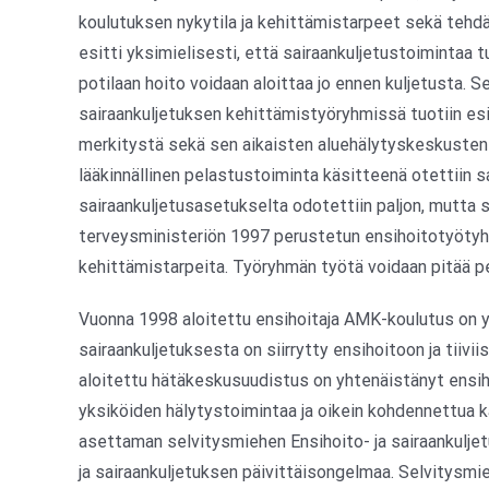
koulutuksen nykytila ja kehittämistarpeet sekä tehdä
esitti yksimielisesti, että sairaankuljetustoimintaa 
potilaan hoito voidaan aloittaa jo ennen kuljetusta. 
sairaankuljetuksen kehittämistyöryhmissä tuotiin e
merkitystä sekä sen aikaisten aluehälytyskeskusten 
lääkinnällinen pelastustoiminta käsitteenä otettiin s
sairaankuljetusasetukselta odotettiin paljon, mutta s
terveysministeriön 1997 perustetun ensihoitotyötyhm
kehittämistarpeita. Työryhmän työtä voidaan pitää pe
Vuonna 1998 aloitettu ensihoitaja AMK-koulutus on 
sairaankuljetuksesta on siirrytty ensihoitoon ja tiivi
aloitettu hätäkeskusuudistus on yhtenäistänyt ensiho
yksiköiden hälytystoimintaa ja oikein kohdennettua k
asettaman selvitysmiehen Ensihoito- ja sairaankuljet
ja sairaankuljetuksen päivittäisongelmaa. Selvitysm