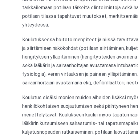
tarkkailemaan potilaan tärkeitä elintoimintoja sekä 
potilaan tilassa tapahtuvat muutokset, merkitsemää
yhteydessä.
Koulutuksessa hoitotoimenpiteet ja niissä tarvittava
ja siirtämisen näkökohdat (potilaan siirtäminen, kulj
hengityksen ylläpitäminen (hengitysteiden avoimena p
sekä lääkärin ja sairaanhoitajan avustamana intubaatio
fysiologia), veren virtauksen ja paineen ylläpitäminen,
sairaanhoitajan avustamana ekg, defibrillaattori, nestee
Koulutus sisälsi monien muiden aiheiden lisäksi myös
henkilökohtaisen suojautumisen sekä päihtyneen henki
menettelytavat. Koulukseen kuului myös tapaturmapot
lääkärin kutsumiseen sairastumis- tai tapaturmapaikal
kuljetusnopeuden ratkaiseminen, potilaan luovuttamin