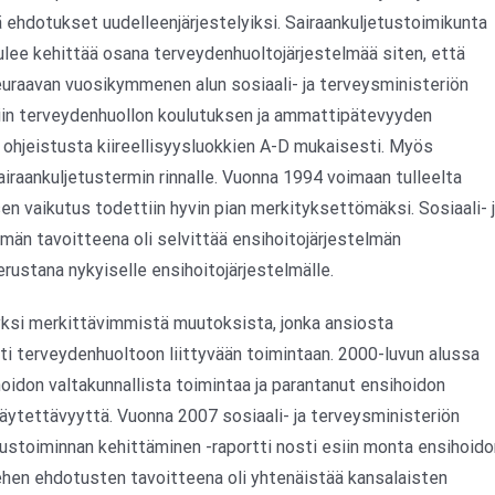
 ehdotukset uudelleenjärjestelyiksi. Sairaankuljetustoimikunta
tulee kehittää osana terveydenhuoltojärjestelmää siten, että
Seuraavan vuosikymmenen alun sosiaali- ja terveysministeriön
siin terveydenhuollon koulutuksen ja ammattipätevyyden
ohjeistusta kiireellisyysluokkien A-D mukaisesti. Myös
airaankuljetustermin rinnalle. Vuonna 1994 voimaan tulleelta
en vaikutus todettiin hyvin pian merkityksettömäksi. Sosiaali- 
än tavoitteena oli selvittää ensihoitojärjestelmän
rustana nykyiselle ensihoitojärjestelmälle.
yksi merkittävimmistä muutoksista, jonka ansiosta
isti terveydenhuoltoon liittyvään toimintaan. 2000-luvun alussa
idon valtakunnallista toimintaa ja parantanut ensihoidon
äytettävyyttä. Vuonna 2007 sosiaali- ja terveysministeriön
ustoiminnan kehittäminen -raportti nosti esiin monta ensihoido
iehen ehdotusten tavoitteena oli yhtenäistää kansalaisten