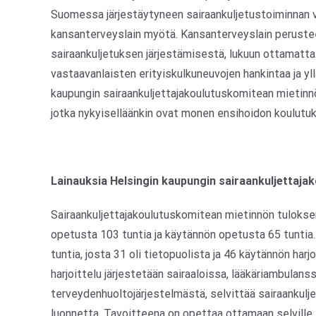
Suomessa järjestäytyneen sairaankuljetustoiminnan 
kansanterveyslain myötä. Kansanterveyslain perustee
sairaankuljetuksen järjestämisestä, lukuun ottamatta 
vastaavanlaisten erityiskulkuneuvojen hankintaa ja yl
kaupungin sairaankuljettajakoulutuskomitean mietinn
jotka nykyiselläänkin ovat monen ensihoidon koulutuk
Lainauksia Helsingin kaupungin sairaankuljettaj
Sairaankuljettajakoulutuskomitean mietinnön tuloksena
opetusta 103 tuntia ja käytännön opetusta 65 tuntia.
tuntia, josta 31 oli tietopuolista ja 46 käytännön har
harjoittelu järjestetään sairaaloissa, lääkäriambulan
terveydenhuoltojärjestelmästä, selvittää sairaankulj
luonnetta. Tavoitteena on opettaa ottamaan selvill