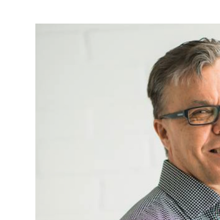
Katso
kuvaa
isompana