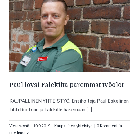
Paul löysi Falckilta paremmat työolot
KAUPALLINEN YHTEISTYÖ: Ensihoitaja Paul Eskelinen
lähti Ruotsiin ja Falckille hakemaan [...]
Vieraskynä
|
10.9.2019
|
Kaupallinen yhteistyö
|
0 Kommenttia
Lue lisää