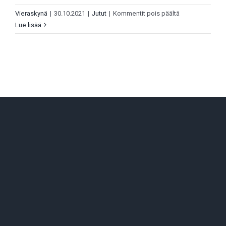
artikkelissa
Vieraskynä
|
30.10.2021
|
Jutut
|
Kommentit pois päältä
Kirja-
Lue lisää
arvio:
Ei
nimi
miestä
pahenna
–
Lääkäri
nimeltä
Kalma