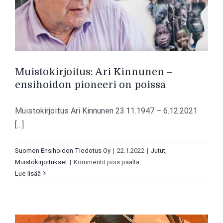
Muistokirjoitus: Ari Kinnunen –
ensihoidon pioneeri on poissa
Muistokirjoitus Ari Kinnunen 23.11.1947 – 6.12.2021
[…]
Suomen Ensihoidon Tiedotus Oy
|
22.1.2022
|
Jutut
,
artikkelissa
Muistokirjoitukset
|
Kommentit pois päältä
Muistokirjoitus:
Lue lisää
Ari
Kinnunen
–
ensihoidon