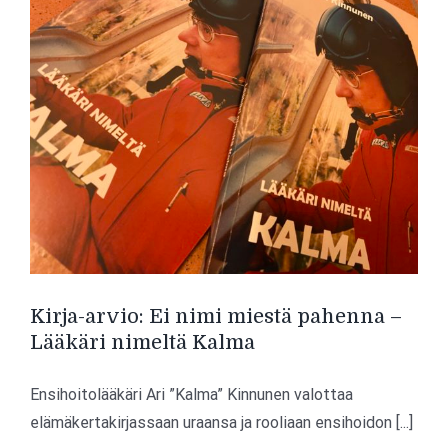
pioneeri
on
poissa
Kirja-arvio: Ei nimi miestä pahenna –
Lääkäri nimeltä Kalma
Ensihoitolääkäri Ari ”Kalma” Kinnunen valottaa
elämäkertakirjassaan uraansa ja rooliaan ensihoidon [...]