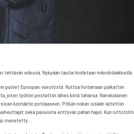
n tehtävän edessä. Nykyään tautia hoidetaan mikrobilääkkeillä.
oin puolet Euroopan väestöstä. Ruttoa hoitamaan palkattiin
utta, joten työhön pestattiin lähes ketä tahansa. Ranskalainen
yysisen kontaktin potilaaseen. Pitkän nokan sisään laitettiin
naiheuttajat sekä paiseista erittyvän pahan hajun. Kun ruttotoht
 jo menetetty.