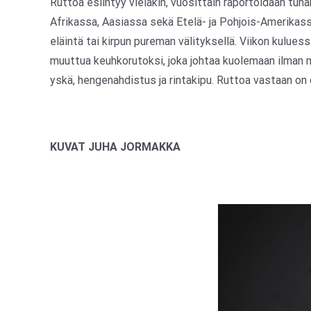
Ruttoa esiintyy vieläkin, vuosittain raportoidaan tuha
Afrikassa, Aasiassa sekä Etelä- ja Pohjois-Amerikass
eläintä tai kirpun pureman välityksellä. Viikon kulu
muuttua keuhkorutoksi, joka johtaa kuolemaan ilman m
yskä, hengenahdistus ja rintakipu. Ruttoa vastaan on
KUVAT JUHA JORMAKKA