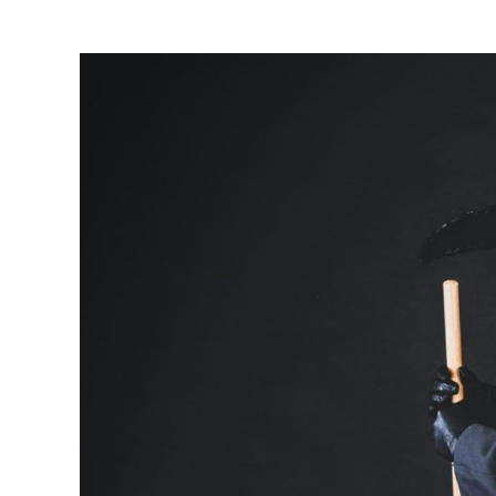
Katso
kuvaa
isompana