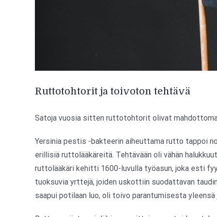
Ruttotohtorit ja toivoton tehtävä
Satoja vuosia sitten ruttotohtorit olivat mahdottoma
Yersinia pestis -bakteerin aiheuttama rutto tappoi n
erillisiä ruttolääkäreitä. Tehtävään oli vähän halukku
ruttolääkäri kehitti 1600-luvulla työasun, joka esti f
tuoksuvia yrttejä, joiden uskottiin suodattavan taudi
saapui potilaan luo, oli toivo parantumisesta yleensä