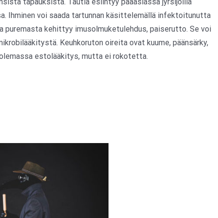
nsista tapauksista. Tautia esiintyy pääasiassa jyrsijöillä
a. Ihminen voi saada tartunnan käsittelemällä infektoitunutta
essa puremasta kehittyy imusolmuketulehdus, paiserutto. Se voi
ikrobilääkitystä. Keuhkoruton oireita ovat kuume, päänsärky,
 olemassa estolääkitys, mutta ei rokotetta.