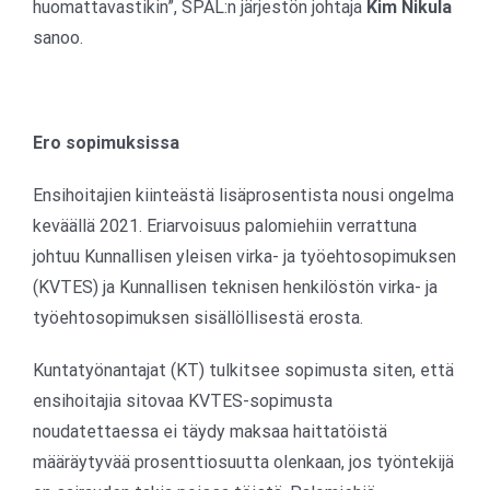
huomattavastikin”, SPAL:n järjestön johtaja
Kim Nikula
sanoo.
Ero sopimuksissa
Ensihoitajien kiinteästä lisäprosentista nousi ongelma
keväällä 2021. Eriarvoisuus palomiehiin verrattuna
johtuu Kunnallisen yleisen virka- ja työehtosopimuksen
(KVTES) ja Kunnallisen teknisen henkilöstön virka- ja
työehtosopimuksen sisällöllisestä erosta.
Kuntatyönantajat (KT) tulkitsee sopimusta siten, että
ensihoitajia sitovaa KVTES-sopimusta
noudatettaessa ei täydy maksaa haittatöistä
määräytyvää prosenttiosuutta olenkaan, jos työntekijä