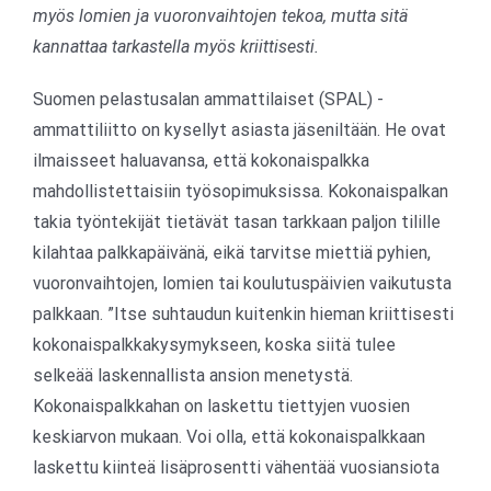
myös lomien ja vuoronvaihtojen tekoa, mutta sitä
kannattaa tarkastella myös kriittisesti.
Suomen pelastusalan ammattilaiset (SPAL) -
ammattiliitto on kysellyt asiasta jäseniltään. He ovat
ilmaisseet haluavansa, että kokonaispalkka
mahdollistettaisiin työsopimuksissa. Kokonaispalkan
takia työntekijät tietävät tasan tarkkaan paljon tilille
kilahtaa palkkapäivänä, eikä tarvitse miettiä pyhien,
vuoronvaihtojen, lomien tai koulutuspäivien vaikutusta
palkkaan. ”Itse suhtaudun kuitenkin hieman kriittisesti
kokonaispalkkakysymykseen, koska siitä tulee
selkeää laskennallista ansion menetystä.
Kokonaispalkkahan on laskettu tiettyjen vuosien
keskiarvon mukaan. Voi olla, että kokonaispalkkaan
laskettu kiinteä lisäprosentti vähentää vuosiansiota