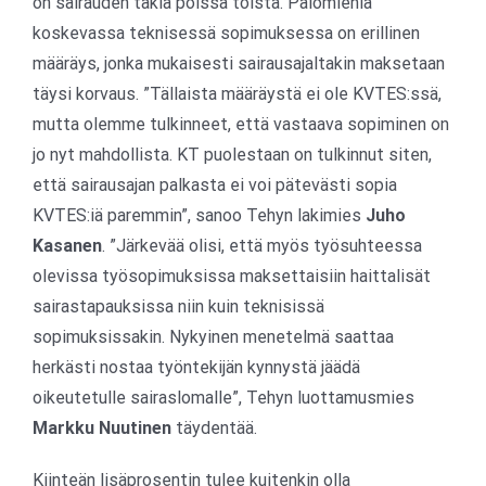
on sairauden takia poissa töistä. Palomiehiä
koskevassa teknisessä sopimuksessa on erillinen
määräys, jonka mukaisesti sairausajaltakin maksetaan
täysi korvaus. ”Tällaista määräystä ei ole KVTES:ssä,
mutta olemme tulkinneet, että vastaava sopiminen on
jo nyt mahdollista. KT puolestaan on tulkinnut siten,
että sairausajan palkasta ei voi pätevästi sopia
KVTES:iä paremmin”, sanoo Tehyn lakimies
Juho
Kasanen
. ”Järkevää olisi, että myös työsuhteessa
olevissa työsopimuksissa maksettaisiin haittalisät
sairastapauksissa niin kuin teknisissä
sopimuksissakin. Nykyinen menetelmä saattaa
herkästi nostaa työntekijän kynnystä jäädä
oikeutetulle sairaslomalle”, Tehyn luottamusmies
Markku Nuutinen
täydentää.
Kiinteän lisäprosentin tulee kuitenkin olla