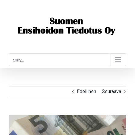
Skip
to
content
Siirry...
Edellinen
Seuraava
Katso
kuvaa