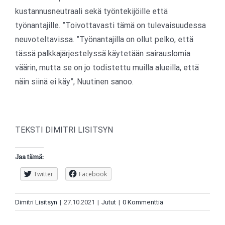
kustannusneutraali sekä työntekijöille että
työnantajille. ”Toivottavasti tämä on tulevaisuudessa
neuvoteltavissa. ”Työnantajilla on ollut pelko, että
tässä palkkajärjestelyssä käytetään sairauslomia
väärin, mutta se on jo todistettu muilla alueilla, että
näin siinä ei käy”, Nuutinen sanoo.
TEKSTI DIMITRI LISITSYN
Jaa tämä:
Twitter
Facebook
Dimitri Lisitsyn
|
27.10.2021
|
Jutut
|
0 Kommenttia