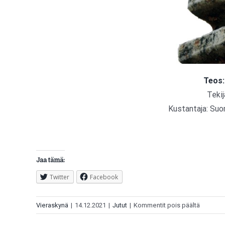
Teos:
Teki
Kustantaja: Su
Jaa tämä:
Twitter
Facebook
artikkeli
Vieraskynä
|
14.12.2021
|
Jutut
|
Kommentit pois päältä
Kirja-