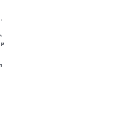
n
a
 ja
en