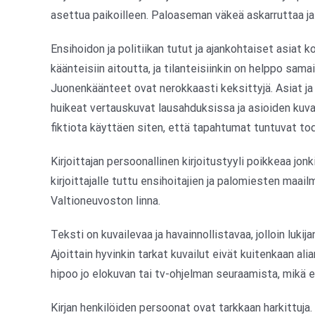
asettua paikoilleen. Paloaseman väkeä askarruttaa ja 
Ensihoidon ja politiikan tutut ja ajankohtaiset asiat ko
käänteisiin aitoutta, ja tilanteisiinkin on helppo samai
Juonenkäänteet ovat nerokkaasti keksittyjä. Asiat ja 
huikeat vertauskuvat lausahduksissa ja asioiden kuvailu
fiktiota käyttäen siten, että tapahtumat tuntuvat tode
Kirjoittajan persoonallinen kirjoitustyyli poikkeaa jon
kirjoittajalle tuttu ensihoitajien ja palomiesten maail
Valtioneuvoston linna.
Teksti on kuvailevaa ja havainnollistavaa, jolloin luki
Ajoittain hyvinkin tarkat kuvailut eivät kuitenkaan alia
hipoo jo elokuvan tai tv-ohjelman seuraamista, mikä ei
Kirjan henkilöiden persoonat ovat tarkkaan harkittuja