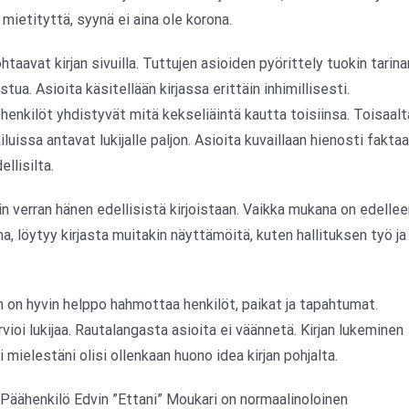
mietityttä, syynä ei aina ole korona.
htaavat kirjan sivuilla. Tuttujen asioiden pyörittely tuokin tarina
stua. Asioita käsitellään kirjassa erittäin inhimillisesti.
henkilöt yhdistyvät mitä kekseliäintä kautta toisiinsa. Toisaalt
issa antavat lukijalle paljon. Asioita kuvaillaan hienosti faktaa
llisilta.
kin verran hänen edellisistä kirjoistaan. Vaikka mukana on edelle
ma, löytyy kirjasta muitakin näyttämöitä, kuten hallituksen työ ja
jan on hyvin helppo hahmottaa henkilöt, paikat ja tapahtumat.
rvioi lukijaa. Rautalangasta asioita ei väännetä. Kirjan lukeminen
 mielestäni olisi ollenkaan huono idea kirjan pohjalta.
. Päähenkilö Edvin ”Ettani” Moukari on normaalinoloinen