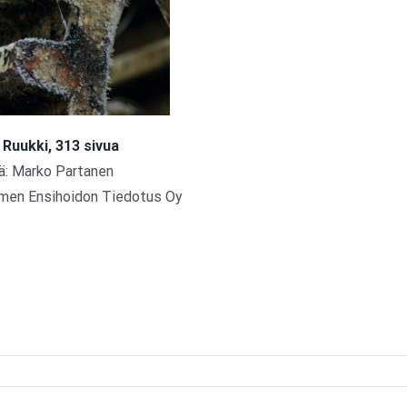
 Ruukki, 313 sivua
jä: Marko Partanen
omen Ensihoidon Tiedotus Oy
ssa