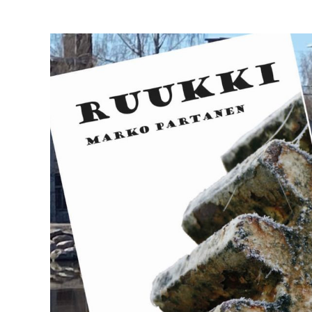
Katso
kuvaa
isompana