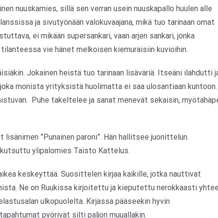
oinen nuuskamies, sillä sen verran usein nuuskapallo huulen alle
anssissa ja sivutyönään valokuvaajana, mikä tuo tarinaan omat
tuttava, ei mikään supersankari, vaan arjen sankari, jonka
 tilanteessa vie hänet melkoisen kiemuraisiin kuvioihin.
iäkin. Jokainen heistä tuo tarinaan lisäväriä. Itseäni ilahdutti j
 joka monista yrityksistä huolimatta ei saa ulosantiaan kuntoon.
nnistuvan. Puhe takeltelee ja sanat menevät sekaisin, myötähäp
 lisänimen ”Punainen paroni”. Hän hallitsee juonittelun.
kutsuttu ylipalomies Taisto Kattelus.
aikea keskeyttää. Suosittelen kirjaa kaikille, jotka nauttivat
sta. Ne on Ruukissa kirjoitettu ja kieputettu nerokkaasti yhtee
pelastusalan ulkopuolelta. Kirjassa pääseekin hyvin
tapahtumat pyörivät silti paljon muuallakin.