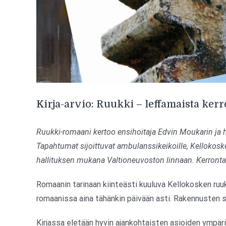
Kirja-arvio: Ruukki – leffamaista kerr
Ruukki-romaani kertoo ensihoitaja Edvin Moukarin ja 
Tapahtumat sijoittuvat ambulanssikeikoille, Kellokos
hallituksen mukana Valtioneuvoston linnaan. Kerronta 
Romaanin tarinaan kiinteästi kuuluva Kellokosken ruuk
romaanissa aina tähänkin päivään asti. Rakennusten se
Kirjassa eletään hyvin ajankohtaisten asioiden ympärill