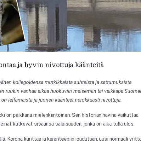
ontaa ja hyvin nivottuja käänteitä
hänen kollegoidensa mutkikkaista suhteista ja sattumuksista.
ken ruukin vanhaa aikaa huokuviin maisemiin tai vaikkapa Suome
on leffamaista ja juonen käänteet nerokkaasti nivottuja.
ki on paikkana mielenkiintoinen. Sen historian havina vaikuttaa
inät kätkevät sisäänsä salaisuuden, jonka on aika tulla ulos.
ä. Korona kurittaa ja karanteeniin joudutaan, uusi normaali yritt