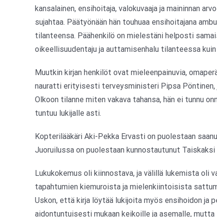
kansalainen, ensihoitaja, valokuvaaja ja maininnan arv
sujahtaa. Päätyönään hän touhuaa ensihoitajana ambul
tilanteensa. Päähenkilö on mielestäni helposti samais
oikeellisuudentaju ja auttamisenhalu tilanteessa kuin
Muutkin kirjan henkilöt ovat mieleenpainuvia, omaperäis
nauratti erityisesti terveysministeri Pipsa Pöntinen,
Olkoon tilanne miten vakava tahansa, hän ei tunnu o
tuntuu lukijalle asti.
Kopterilääkäri Aki-Pekka Ervasti on puolestaan saanut
Juoruilussa on puolestaan kunnostautunut Taiskaksi 
Lukukokemus oli kiinnostava, ja välillä lukemista oli v
tapahtumien kiemuroista ja mielenkiintoisista sattumi
Uskon, että kirja löytää lukijoita myös ensihoidon ja 
aidontuntuisesti mukaan keikoille ja asemalle, mutta 