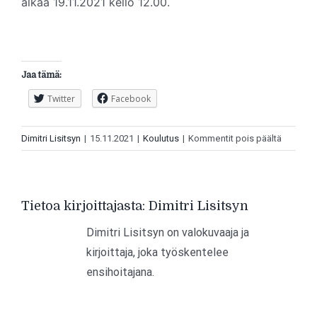
alkaa 19.11.2021 kello 12.00.
Jaa tämä:
Twitter
Facebook
artikkeli
Dimitri Lisitsyn
|
15.11.2021
|
Koulutus
|
Kommentit pois päältä
Anssi
Saviluot
väittelee
FinnHEM
Tietoa kirjoittajasta:
Dimitri Lisitsyn
lääkärie
Dimitri Lisitsyn on valokuvaaja ja
suoritet
kirjoittaja, joka työskentelee
–
Katso
ensihoitajana.
suorana
verkossa