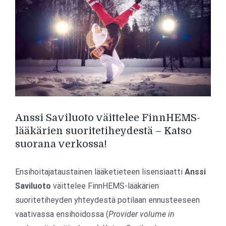
isompana
Anssi Saviluoto väittelee FinnHEMS-
lääkärien suoritetiheydestä – Katso
suorana verkossa!
Ensihoitajataustainen lääketieteen lisensiaatti
Anssi
Saviluoto
väittelee FinnHEMS-lääkärien
suoritetiheyden yhteydestä potilaan ennusteeseen
vaativassa ensihoidossa (
Provider volume in