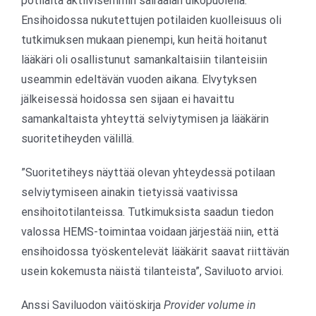
potilaita aktiivisemmin sairaalan ulkopuolella.
Ensihoidossa nukutettujen potilaiden kuolleisuus oli
tutkimuksen mukaan pienempi, kun heitä hoitanut
lääkäri oli osallistunut samankaltaisiin tilanteisiin
useammin edeltävän vuoden aikana. Elvytyksen
jälkeisessä hoidossa sen sijaan ei havaittu
samankaltaista yhteyttä selviytymisen ja lääkärin
suoritetiheyden välillä.
”Suoritetiheys näyttää olevan yhteydessä potilaan
selviytymiseen ainakin tietyissä vaativissa
ensihoitotilanteissa. Tutkimuksista saadun tiedon
valossa HEMS-toimintaa voidaan järjestää niin, että
ensihoidossa työskentelevät lääkärit saavat riittävän
usein kokemusta näistä tilanteista”, Saviluoto arvioi.
Anssi Saviluodon väitöskirja
Provider volume in