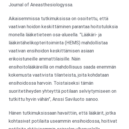
Journal of Aneasthesiologyssa.
Aikaisemmissa tutkimuksissa on osoitettu, että
vaativan hoidon keskittäminen parantaa hoitotuloksia
monella lääketieteen osa-alueella. ”Lääkäri- ja
lääkintähelikopteritoiminta (HEMS) mahdollistaa
vaativan ensihoidon keskittämisen asiaan
erikoistuneille ammattilaisille. Näin
ensihoitolääkäreillä on mahdollisuus saada enemmän
kokemusta vaativista tilanteista, joita kohdataan
ensihoidossa harvoin. Toistaiseksi tämän
suoritetiheyden yhteyttä potilaan selviytymiseen on
tutkittu hyvin vähän”, Anssi Saviluoto sanoo.
Hänen tutkimuksissaan havaittiin, että lääkärit, jotka
kohtasivat potilaita useammin ensihoidossa, hoitivat