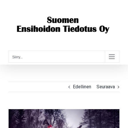
Skip
to
content
Siirry...
Edellinen
Seuraava
Katso
kuvaa