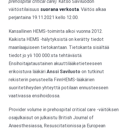
prehospital critical care)
. Katso Saviluodon
väitöstilaisuus
suorana verkosta
. Väitös alkaa
perjantaina 19.11.2021 kello 12.00.
Kansallinen HEMS-toiminta alkoi vuonna 2012.
Kaikista HEMS -hälytyksistä on kerätty tiedot
maanlaajuiseen tietokantaan. Tietokanta sisältää
tiedot jo yli 100 000:sta tehtävästä.
Ensihoitajataustainen akuuttilääketieteeseen
erikoistuva lääkäri
Anssi Saviluoto
on tutkinut
rekisterin perusteella FinnHEMS-lääkärien
suoritetiheyden yhteyttä potilaan ennusteeseen
vaativassa ensihoidossa.
Provider volume in prehospital critical care -väitöksen
o
sajulkaisut on julkaistu British Journal of
Anaesthesiassa, Resuscitationissa ja European