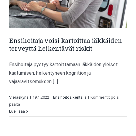
Ensihoitaja voisi kartoittaa iäkkäiden
terveyttä heikentävät riskit
Ensihoitaja pystyy kartoittamaan iäkkäiden yleiset
kaatumisen, heikentyneen kognition ja
vajaaravitsemuksen [...]
Vieraskynä
|
19.1.2022
|
Ensihoitoa kentällä
|
Kommentit pois
artikkelissa
päältä
Ensihoitaja
Lue lisää
voisi
kartoittaa
iäkkäiden