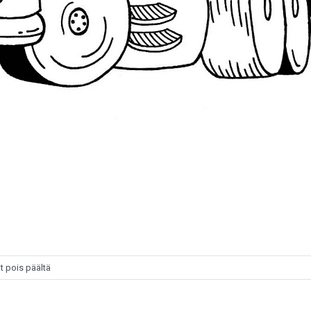
artikkelissa
 pois päältä
Aarne
&