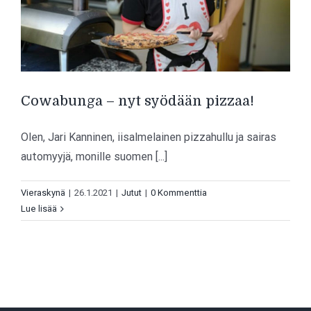
Cowabunga – nyt syödään pizzaa!
Olen, Jari Kanninen, iisalmelainen pizzahullu ja sairas
automyyjä, monille suomen [...]
Vieraskynä
|
26.1.2021
|
Jutut
|
0 Kommenttia
Lue lisää