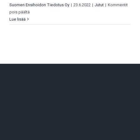
Suomen Ensihoidon Tiedotus Oy
|
23.6.2022
|
Jutut
|
Kommentit
artikkelissa
pois päältä
Tehtävä
Lue lisää
Turun
linnassa:
Seinät
vaikenivat
kuin
muuri
–
opas
ei