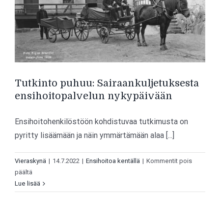
Tutkinto puhuu: Sairaankuljetuksesta
ensihoitopalvelun nykypäivään
Ensihoitohenkilöstöön kohdistuvaa tutkimusta on
pyritty lisäämään ja näin ymmärtämään alaa [...]
Vieraskynä
|
14.7.2022
|
Ensihoitoa kentällä
|
Kommentit pois
artikkelissa
päältä
Tutkinto
Lue lisää
puhuu:
Sairaankuljetuksesta
ensihoitopalvelun