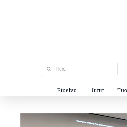
Etsi
...
Etusivu
Jutut
Tuo