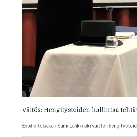
Väitös: Hengitysteiden hallintaa tehtä
Ensihoitolääkäri Sami Länkimäki väitteli hengitysteiden