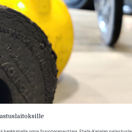
astuslaitoksille
 hankkimalla omia fysioterapeutteja. Etelä-Karjalan pelastuslaito