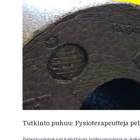
Tutkinto puhuu: Fysioterapeutteja pel
Pelastuslaitokset kehittävät työhyvinvointia ja -kykyä