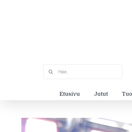
Etsi
...
Etusivu
Jutut
Tuo