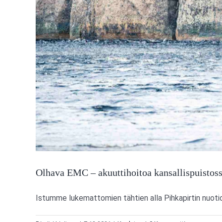
Olhava EMC – akuuttihoitoa kansallispuistos
Istumme lukemattomien tähtien alla Pihkapirtin nuotiop