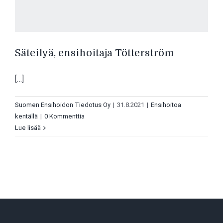
Säteilyä, ensihoitaja Tötterström
[…]
Suomen Ensihoidon Tiedotus Oy
|
31.8.2021
|
Ensihoitoa
kentällä
|
0 Kommenttia
Lue lisää