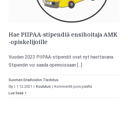
Hae PIIPAA-stipendiä ensihoitaja AMK
-opiskelijoille
Vuoden 2023 PIIPAA-stipendit ovat nyt haettavana.
Stipendin voi saada opinnoissaan [...]
Suomen Ensihoidon Tiedotus
artikkelissa
Oy
|
1.12.2021
|
Koulutus
|
Kommentit pois päältä
Hae
Lue lisää
PIIPAA-
stipendiä
ensihoitaja
AMK
-