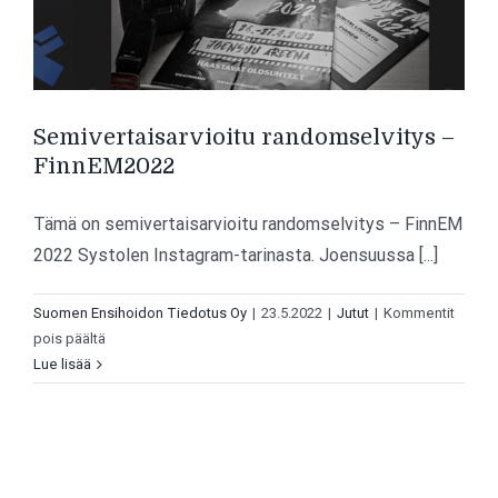
Semivertaisarvioitu randomselvitys –
FinnEM2022
Tämä on semivertaisarvioitu randomselvitys – FinnEM
2022 Systolen Instagram-tarinasta. Joensuussa [...]
Suomen Ensihoidon Tiedotus Oy
|
23.5.2022
|
Jutut
|
Kommentit
artikkelissa
pois päältä
Semivertaisarvioitu
Lue lisää
randomselvitys
–
FinnEM2022