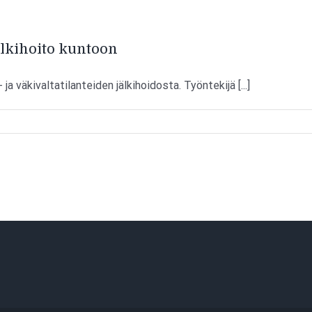
älkihoito kuntoon
a väkivaltatilanteiden jälkihoidosta. Työntekijä [...]