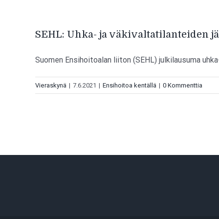
SEHL: Uhka- ja väkivaltatilanteiden j
Suomen Ensihoitoalan liiton (SEHL) julkilausuma uhka- j
Vieraskynä
|
7.6.2021
|
Ensihoitoa kentällä
|
0 Kommenttia